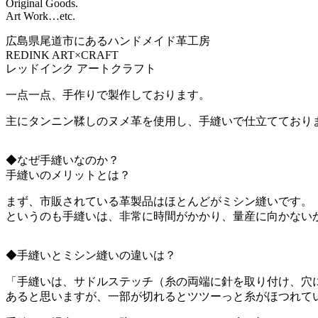
Original Goods.
Art Work…etc.
広島県尾道市にあるハンドメイド革工房
REDINK ART×CRAFT
レッドインク アートクラフト
一点一点、手作りで製作しております。
主にタンニン鞣しのヌメ革を使用し、手縫いで仕立てており
◆なぜ手縫いなのか？
手縫いのメリットとは？
まず、市販されている革製品はほとんどがミシン縫いです。
というのも手縫いは、非常に時間がかかり、量産に向かない
◆手縫いとミシン縫いの違いは？
「手縫いは、サドルステッチ（糸の両端に針を取り付け、穴
あると思いますが、一部が切れるとツツーっと糸がほつれて