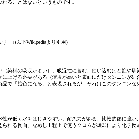
つれることはないというものです。
以下Wikipediaより引用)
い（染料の吸収がよい）、吸湿性に富む、使い込むほど艶や馴
々に上げる必要がある（濃度が高いと表面にだけタンニンが結合
製品で「飴色になる」と表現されるが、それはこのタンニンな
水性が低く水をはじきやすい、耐久力がある、比較的熱に強い
えられる反面、なめし工程上で使うクロムが焼却により化学反