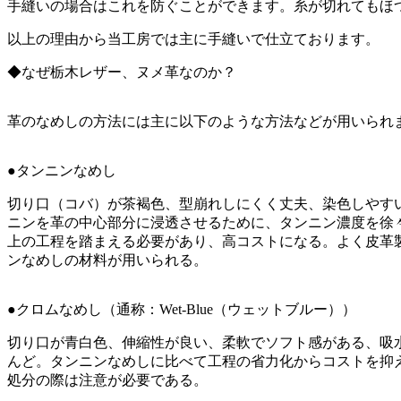
手縫いの場合はこれを防ぐことができます。糸が切れてもほ
以上の理由から当工房では主に手縫いで仕立ております。
◆なぜ栃木レザー、ヌメ革なのか？
革のなめしの方法には主に以下のような方法などが用いられます。↓(
●タンニンなめし
切り口（コバ）が茶褐色、型崩れしにくく丈夫、染色しやす
ニンを革の中心部分に浸透させるために、タンニン濃度を徐
上の工程を踏まえる必要があり、高コストになる。よく皮革
ンなめしの材料が用いられる。
●クロムなめし（通称：Wet-Blue（ウェットブルー））
切り口が青白色、伸縮性が良い、柔軟でソフト感がある、吸
んど。タンニンなめしに比べて工程の省力化からコストを抑
処分の際は注意が必要である。