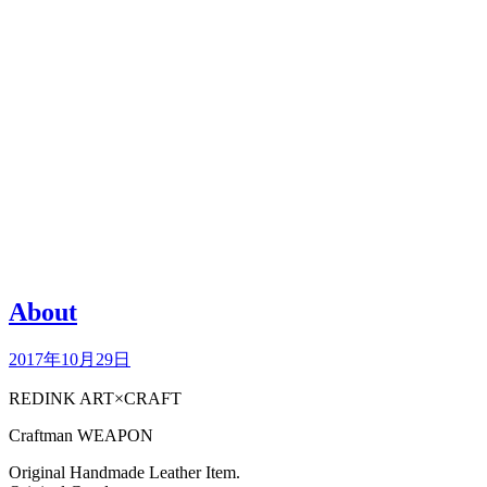
REDINK ART×CRAFT
尾道ハンドクラフトレザー工房
About
2017年10月29日
REDINK ART×CRAFT
Craftman WEAPON
Original Handmade Leather Item.