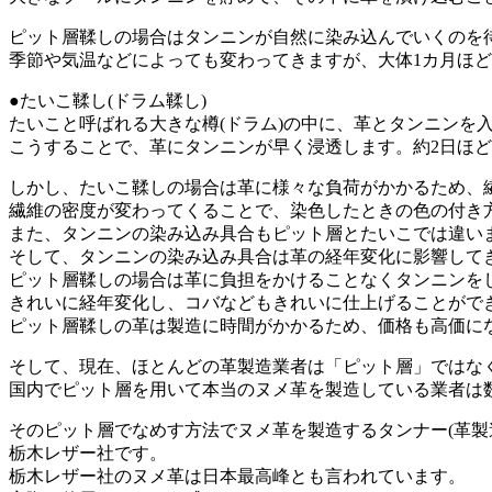
ピット層鞣しの場合はタンニンが自然に染み込んでいくのを
季節や気温などによっても変わってきますが、大体1カ月ほ
●たいこ鞣し(ドラム鞣し)
たいこと呼ばれる大きな樽(ドラム)の中に、革とタンニンを
こうすることで、革にタンニンが早く浸透します。約2日ほ
しかし、たいこ鞣しの場合は革に様々な負荷がかかるため、
繊維の密度が変わってくることで、染色したときの色の付き
また、タンニンの染み込み具合もピット層とたいこでは違い
そして、タンニンの染み込み具合は革の経年変化に影響して
ピット層鞣しの場合は革に負担をかけることなくタンニンを
きれいに経年変化し、コバなどもきれいに仕上げることがで
ピット層鞣しの革は製造に時間がかかるため、価格も高価に
そして、現在、ほとんどの革製造業者は「ピット層」ではな
国内でピット層を用いて本当のヌメ革を製造している業者は
そのピット層でなめす方法でヌメ革を製造するタンナー(革製
栃木レザー社です。
栃木レザー社のヌメ革は日本最高峰とも言われています。