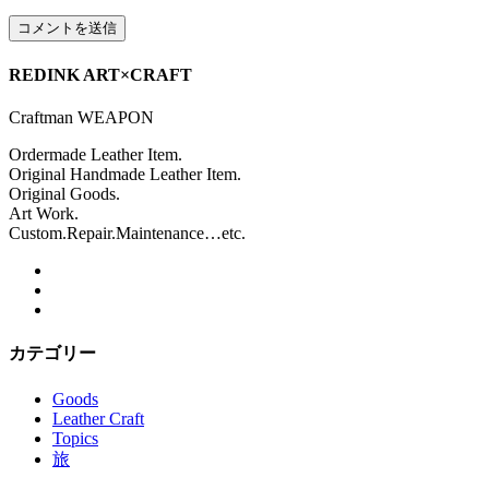
REDINK ART×CRAFT
Craftman WEAPON
Ordermade Leather Item.
Original Handmade Leather Item.
Original Goods.
Art Work.
Custom.Repair.Maintenance…etc.
カテゴリー
Goods
Leather Craft
Topics
旅