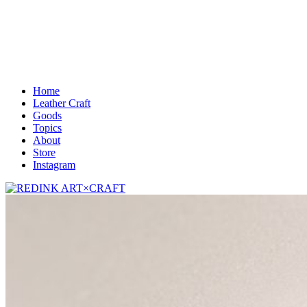
Home
Leather Craft
Goods
Topics
About
Store
Instagram
REDINK ART×CRAFT
尾道ハンドクラフトレザー工房